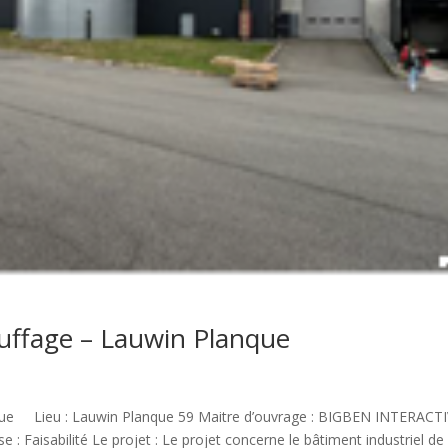
uffage – Lauwin Planque
que Lieu : Lauwin Planque 59 Maitre d’ouvrage : BIGBEN INTERACT
: Faisabilité Le projet : Le projet concerne le bâtiment industriel de