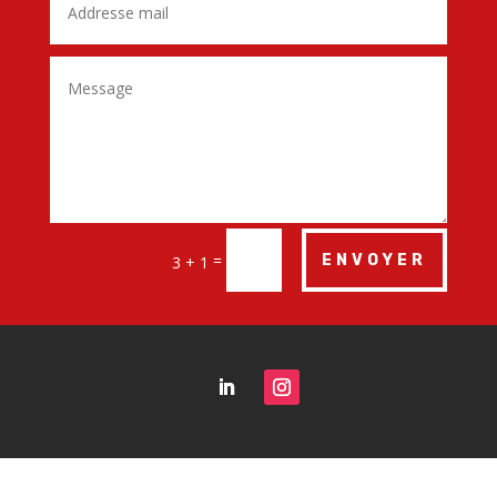
=
ENVOYER
3 + 1